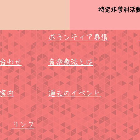
特定非営利活
ボランティア募集
合わせ
音楽療法とは
設案内
​過去のイベント
リンク