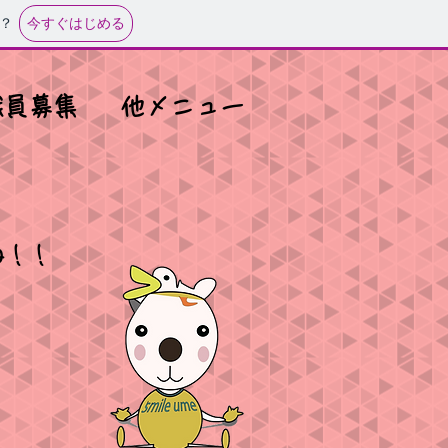
今すぐはじめる
？
職員募集
他メニュー
ね！！