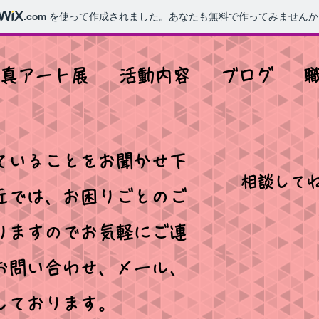
.com
を使って作成されました。あなたも無料で作ってみませんか
真アート展
活動内容
ブログ
ていることをお聞かせ下
​相談して
丘では、
お困りごとのご
りますので​お気軽にご連
お問い合わせ、
メール、
ちしております。