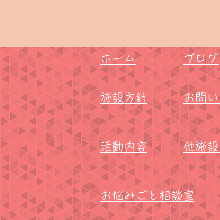
ホーム
ブログ
施設方針
お問い
活動内容
​他施
​お悩みごと相談室