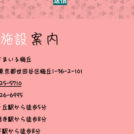
送信
​施設
案内
すまいる梅丘
 東京都世田谷区梅丘1-36-2-101
25-5710
6-6995
ヶ丘駅から徒歩5分
から徒歩8分
下駅から徒歩8分