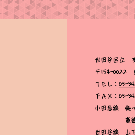
世田谷区立 
〒154-0022
ＴＥＬ：
03-34
ＦＡＸ：03-342
小田急線 梅
豪徳寺駅
​世田谷線 山